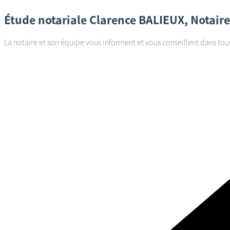
Étude notariale
Clarence BALIEUX, Notaire
La notaire et son équipe vous informent et vous conseillent dans tou